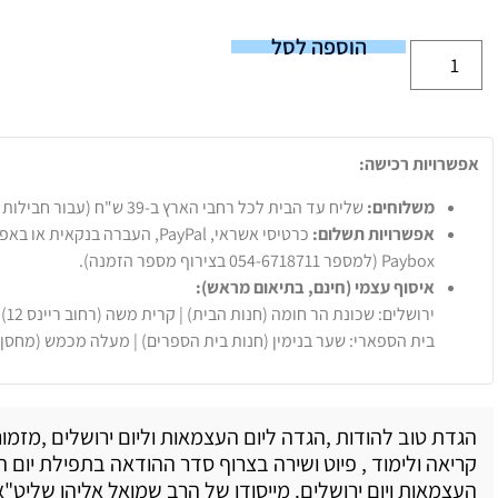
הוספה לסל
אפשרויות רכישה:
משלוחים:
שליח עד הבית לכל רחבי הארץ ב-39 ש"ח (עבור חבילות עד 20 ק"ג).
אפשרויות תשלום:
Paybox (למספר 054-6718711 בצירוף מספר הזמנה).
איסוף עצמי (חינם, בתיאום מראש):
ירושלים: שכונת הר חומה (חנות הבית) | קרית משה (רחוב ריינס 12)
בית הספארי: שער בנימין (חנות בית הספרים) | מעלה מכמש (מחסן
הגדת טוב להודות ,הגדה ליום העצמאות וליום ירושלים ,מזמור
קריאה ולימוד , פיוט ושירה בצרוף סדר ההודאה בתפילת יום הזי
העצמאות ויום ירושלים. מייסודו של הרב שמואל אליהו שליט"