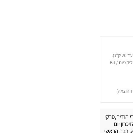
כרטיסי אשראי, PayPal, העברה בנקאית או באפליקציות Bit /
 ההוצאה)
י הודיה,פרקי
כרון יום
א. רבה הראשי