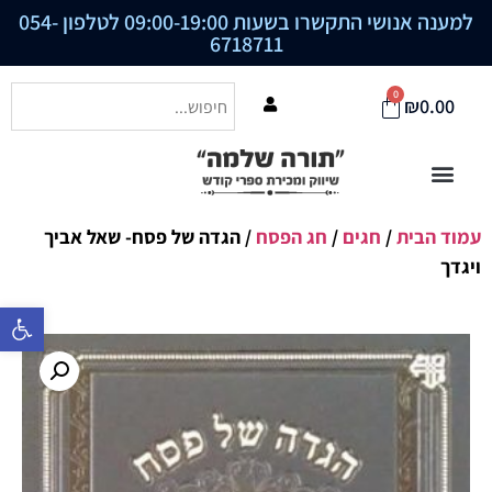
למענה אנושי התקשרו בשעות 09:00-19:00 לטלפון
054-
6718711
0
₪
0.00
עמוד הבית
/
חגים
/
חג הפסח
/ הגדה של פסח- שאל אביך
ויגדך
פתח סרגל נ