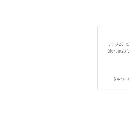
כרטיסי אשראי, PayPal, העברה בנקאית או באפליקציות Bit /
 ההוצאה)