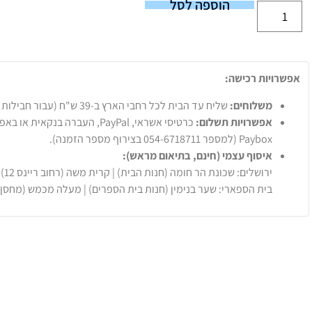
הוספה לסל
אפשרויות רכישה:
משלוחים:
שליח עד הבית לכל רחבי הארץ ב-39 ש"ח (עבור חבילות עד 20 ק"ג).
אפשרויות תשלום:
Paybox (למספר 054-6718711 בצירוף מספר הזמנה).
איסוף עצמי (חינם, בתיאום מראש):
ירושלים: שכונת הר חומה (חנות הבית) | קרית משה (רחוב ריינס 12)
בית הספארי: שער בנימין (חנות בית הספרים) | מעלה מכמש (מחסן