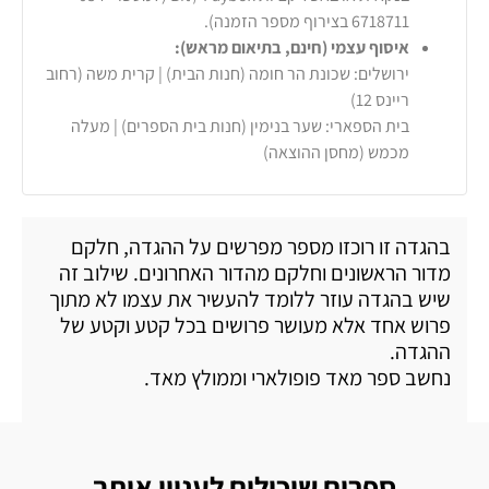
6718711 בצירוף מספר הזמנה).
איסוף עצמי (חינם, בתיאום מראש):
ירושלים: שכונת הר חומה (חנות הבית) | קרית משה (רחוב
ריינס 12)
בית הספארי: שער בנימין (חנות בית הספרים) | מעלה
מכמש (מחסן ההוצאה)
בהגדה זו רוכזו מספר מפרשים על ההגדה, חלקם
מדור הראשונים וחלקם מהדור האחרונים. שילוב זה
שיש בהגדה עוזר ללומד להעשיר את עצמו לא מתוך
פרוש אחד אלא מעושר פרושים בכל קטע וקטע של
ההגדה.
נחשב ספר מאד פופולארי וממולץ מאד.
ספרים שיכולים לעניין אותך