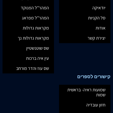
יודאיקה
המהר"ל המנוקד
סל הקניות
המהר"ל מפראג
אודות
מקראות גדולות
יצירת קשר
מקראות גדולות נך
שס שוטנשטיין
עין איה ברכות
שס עוז והדר מורחב
קישורים לספרים
שמועות ראיה- בראשית
שמות
חזון עובדיה