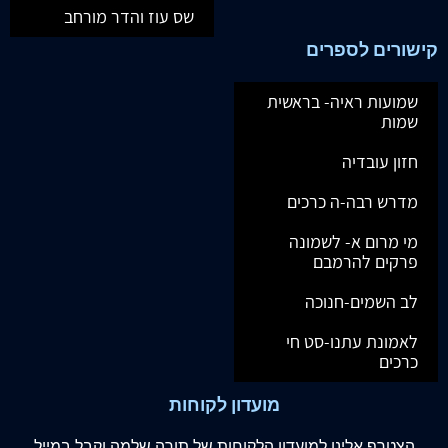
שס עוז והדר מורחב
קישורים לספרים
שמועות ראיה- בראשית
שמות
חזון עובדיה
מדרש רבה-ה כרכים
מי מרום א- לשמונה
פרקים להרמבם
לב השמים-חנוכה
לאמונת עתנו-סט חי
כרכים
מועדון לקוחות
הצטרף
אלינו
למועדון הלקוחות של תורה שלמה וקבל במייל