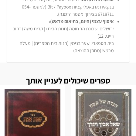
בנקאית או באפליקציות Bit / Paybox (למספר 054-
6718711 בצירוף מספר הזמנה).
איסוף עצמי (חינם, בתיאום מראש):
ירושלים: שכונת הר חומה (חנות הבית) | קרית משה (רחוב
ריינס 12)
בית הספארי: שער בנימין (חנות בית הספרים) | מעלה
מכמש (מחסן ההוצאה)
ספרים שיכולים לעניין אותך