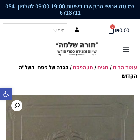
למענה אנושי התקשרו בשעות 09:00-19:00 לטלפון
054-
6718711
0
₪
0.00
עמוד הבית
/
חגים
/
חג הפסח
/ הגדה של פסח- השל"ה
הקדוש
פתח סרגל נ