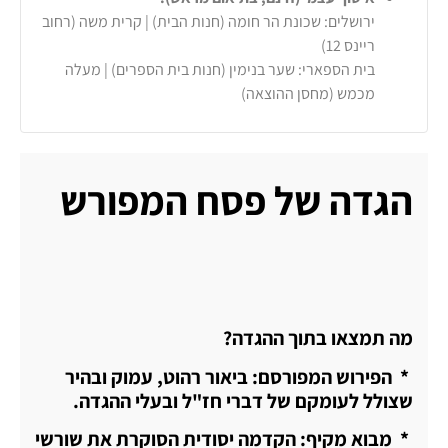
ירושלים: שכונת הר חומה (חנות הבית) | קרית משה (רחוב
ריינס 12)
בית הספארי: שער בנימין (חנות בית הספרים) | מעלה
מכמש (מחסן ההוצאה)
הגדה של פסח המפורש
מה תמצאו בתוך ההגדה?
* הפירוש המפורסם: ביאור רהוט, עמוק ובהיר
שצולל לעומקם של דברי חז"ל ובעלי ההגדה.
* מבוא מקיף: הקדמה יסודית הסוקרת את שורשי