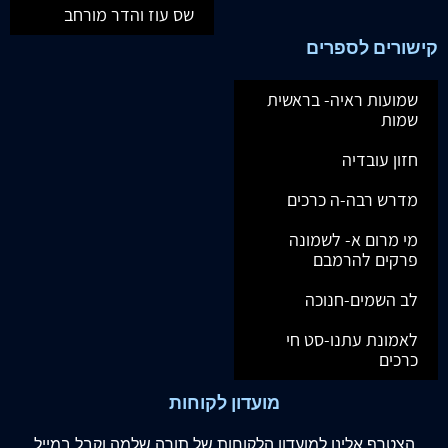
שס עוז והדר מורחב
קישורים לספרים
שמועות ראיה- בראשית
שמות
חזון עובדיה
מדרש רבה-ה כרכים
מי מרום א- לשמונה
פרקים להרמבם
לב השמים-חנוכה
לאמונת עתנו-סט חי
כרכים
מועדון לקוחות
הצטרף
אלינו
למועדון הלקוחות של תורה שלמה וקבל במייל