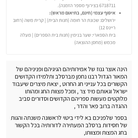
6718711 בצירוף מספר הזמנה).
איסוף עצמי (חינם, בתיאום מראש):
ירושלים: שכונת הר חומה (חנות הבית) | קרית משה (רחוב
ריינס 12)
בית הספארי: שער בנימין (חנות בית הספרים) | מעלה
מכמש (מחסן ההוצאה)
הינה אוצר גנוז של אמירותיהם הגיגיהם ופניניהם של
המאור הגדול רבנו נחמן מברסלב ותלמידו הקדושים
הקשורים בכל ענייני חג החרוט , יצאת מיצרים שיעבוד
ישראל וגאותם מיד צר , ומכל מצוות החג ומהותו
מלוקטים מעשות ספריהם הקדושים וסדורים סביב
ההגדה ברוב פאר והדר ,
בספר שלפניכם בא לידי ביטוי לראשונה משנתה והגות
של חסידות ברסלב המעתירה לדורותיה בכל הקשור
בחג המצות ומצוותו,