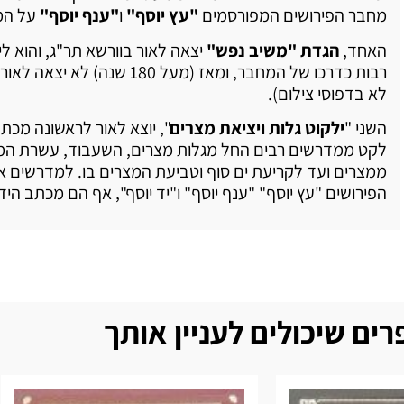
מחבר הפירושים המפורסמים
"עץ יוסף"
ו
"ענף יוסף"
על המ
האחד,
הגדת "משיב נפש"
יצאה לאור בוורשא תר"ג, והוא ל
רבות כדרכו של המחבר, ומאז (מעל 180 שנה)
לא בדפוסי צילום).
השני "
ילקוט גלות ויציאת מצרים
", יוצא לאור לראשונה מכתב 
לקט ממדרשים רבים החל מגלות מצרים, השעבוד, עשרת המכ
ממצרים ועד לקריעת ים סוף וטביעת המצרים בו. למדרשים א
הפירושים "עץ יוסף" "ענף יוסף" ו"יד יוסף", אף הם מכתב היד
ים שיכולים לעניין אותך