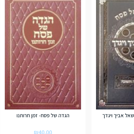
אל אביך ויגדך
הגדה של פסח- זמן חרותנו
₪
40.00