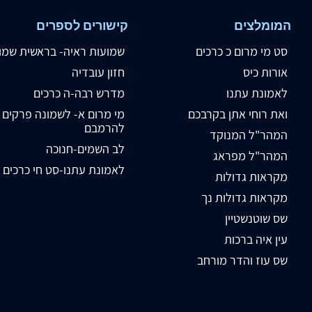
המומלצים
קישורים לספרים
סט מי מרום כ כרכים
שמועות ראיה- בראשית שמו
אורות כיס
חזון עובדיה
לאמונת עתנו
מדרש רבה-ה כרכים
ואת רוחי אתן בקרבכם
מי מרום א- לשמונה פרקים
להרמבם
המהר"ל המנוקד
לב השמים-חנוכה
המהר"ל מפראג
לאמונת עתנו-סט חי כרכים
מקראות גדולות
מקראות גדולות נך
שס שוטנשטיין
עין איה ברכות
שס עוז והדר מורחב