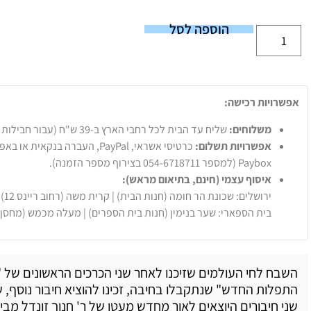
הוספה לסל
אפשרויות רכישה:
משלוחים:
שליח עד הבית לכל רחבי הארץ ב-39 ש"ח (עבור חבילות עד 20 ק"ג).
אפשרויות תשלום:
Paybox (למספר 054-6718711 בצירוף מספר הזמנה).
איסוף עצמי (חינם, בתיאום מראש):
ירושלים: שכונת הר חומה (חנות הבית) | קרית משה (רחוב ריינס 12)
בית הספארי: שער בנימין (חנות בית הספרים) | מעלה מכמש (מחסן
השבח לחי העולמים שזיכנו לאחר שני הכרכים הראשונים של "
התפלות החדש" שנתקבלו בחיבה, זכינו להוציא חיבור נוסף, ש
שני חיבורים היוצאים לאור מחדש מעטו של ר' חנוך זונדל מבי