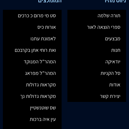
ניווט מהיר
המומלצים
תורה שלמה
סט מי מרום כ כרכים
ספרי הוצאה לאור
אורות כיס
מבצעים
לאמונת עתנו
חנות
ואת רוחי אתן בקרבכם
יודאיקה
המהר"ל המנוקד
סל הקניות
המהר"ל מפראג
אודות
מקראות גדולות
יצירת קשר
מקראות גדולות נך
שס שוטנשטיין
עין איה ברכות