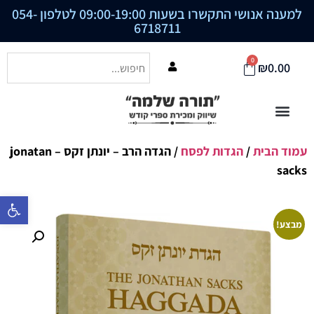
למענה אנושי התקשרו בשעות 09:00-19:00 לטלפון
054-
6718711
0
₪
0.00
עמוד הבית
/
הגדות לפסח
/ הגדה הרב – יונתן זקס – jonatan
sacks
פתח סרגל נ
מבצע!