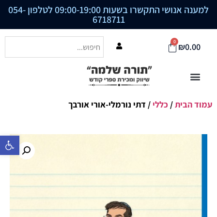
למענה אנושי התקשרו בשעות 09:00-19:00 לטלפון
054-
6718711
0
₪
0.00
עמוד הבית
/
כללי
/ דתי נורמלי-אורי אורבך
פתח סרגל נ