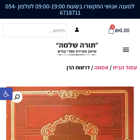
למענה אנושי התקשרו בשעות 09:00-19:00 לטלפון
054-
6718711
0
₪
0.00
עמוד הבית
/
אמונה
/ דרשות הרן
פתח סרגל נ