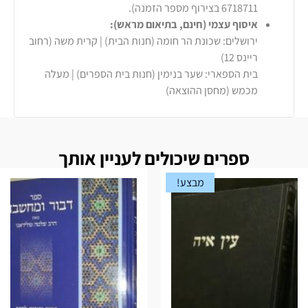
6718711 בצירוף מספר הזמנה).
איסוף עצמי (חינם, בתיאום מראש):
ירושלים: שכונת הר חומה (חנות הבית) | קרית משה (רחוב
ריינס 12)
בית הספארי: שער בנימין (חנות בית הספרים) | מעלה
מכמש (מחסן ההוצאה)
ספרים שיכולים לעניין אותך
מבצע!