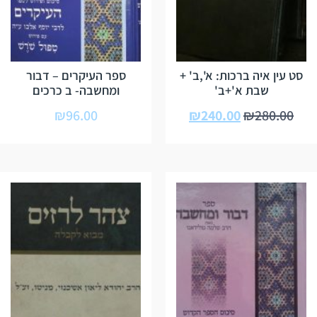
סט עין איה ברכות: א',ב' +
ספר העיקרים – דבור
שבת א'+ב'
ומחשבה- ב כרכים
₪
96.00
₪
240.00
₪
280.00