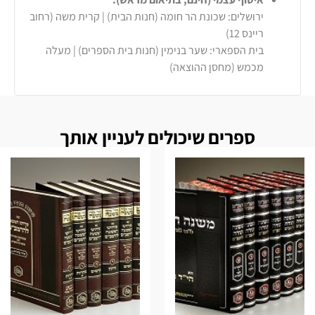
ירושלים: שכונת הר חומה (חנות הבית) | קרית משה (רחוב
ריינס 12)
בית הספארי: שער בנימין (חנות בית הספרים) | מעלה
מכמש (מחסן ההוצאה)
ספרים שיכולים לעניין אותך