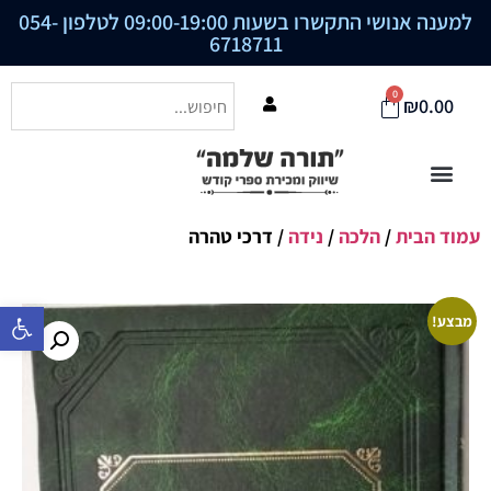
למענה אנושי התקשרו בשעות 09:00-19:00 לטלפון
054-
6718711
0
₪
0.00
עמוד הבית
/
הלכה
/
נידה
/ דרכי טהרה
פתח סרגל נ
מבצע!