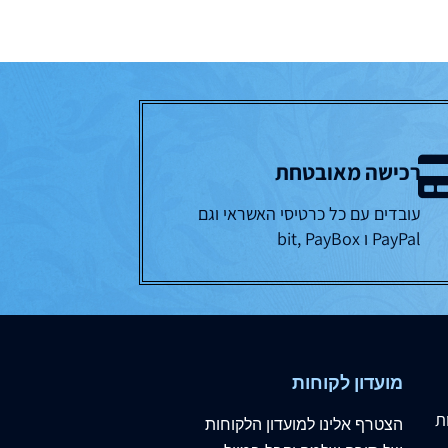
רכישה מאובטחת
עובדים עם כל כרטיסי האשראי וגם
PayPal ו bit, PayBox
מועדון לקוחות
ת
הצטרף
אלינו
למועדון הלקוחות