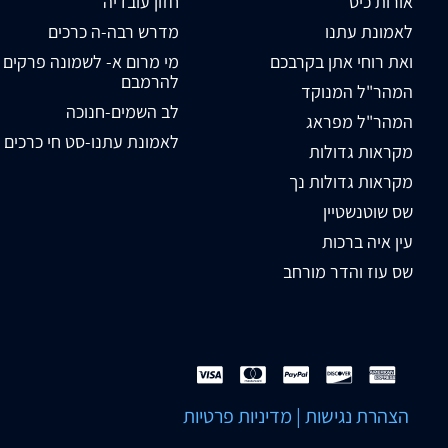
אורות כיס
חזון עובדיה
לאמונת עתנו
מדרש רבה-ה כרכים
ואת רוחי אתן בקרבכם
מי מרום א- לשמונה פרקים
להרמבם
המהר"ל המנוקד
לב השמים-חנוכה
המהר"ל מפראג
לאמונת עתנו-סט חי כרכים
מקראות גדולות
מקראות גדולות נך
שס שוטנשטיין
עין איה ברכות
שס עוז והדר מורחב
הצהרת נגישות
|
מדיניות פרטיות