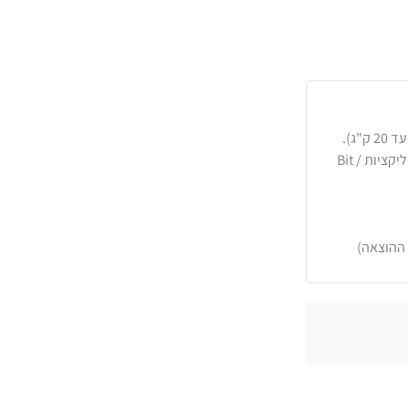
כרטיסי אשראי, PayPal, העברה בנקאית או באפליקציות Bit /
 ההוצאה)