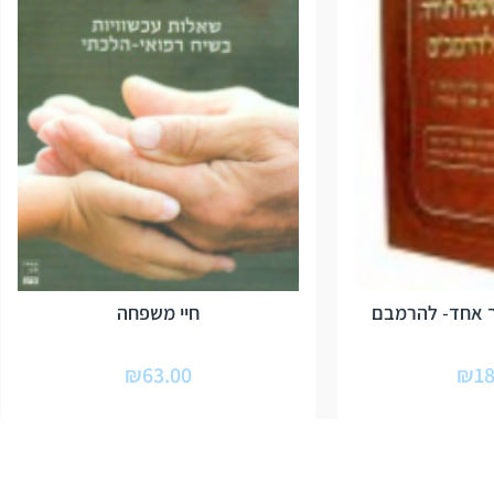
 אחד- להרמבם
חיי משפחה
₪
63.00
₪
18