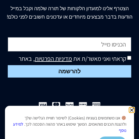
הצטרף
אלינו
למועדון הלקוחות של תורה שלמה וקבל במייל
הודעות בדבר מבצעים מיוחדים או עדכונים חשובים לפני כולם!
קראתי ואני מאשר/ת את
מדיניות הפרטיות
, באתר
להרשמה
אנו משתמשים בעוגיות (Cookies) לשיפור חוויית הגלישה שלך
הצהרת נגישות
|
מדיניות פרטיות
ולהצגת תכנים מותאמים. המשך שימוש באתר מהווה הסכמה לכך.
למידע
נוסף
נבנה ועוצב על ידי –
סמארט סייטס