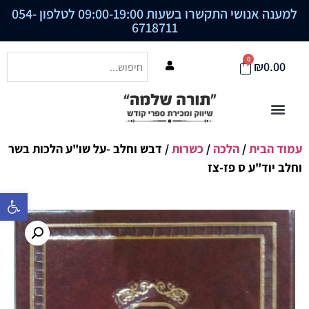
למענה אנושי התקשרו בשעות 09:00-19:00 לטלפון
054-
6718711
0
₪
0.00
עמוד הבית
/
הלכה
/
כשרות
/ דבש וחלב -על שו"ע הלכות בשר
וחלב יוד"ע ס פז-צז
פתח סרגל נ