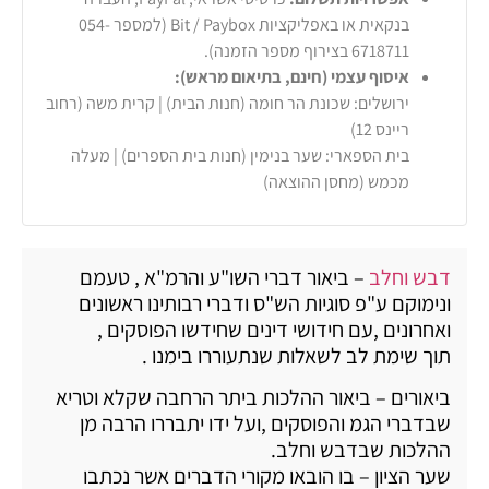
בנקאית או באפליקציות Bit / Paybox (למספר 054-
6718711 בצירוף מספר הזמנה).
איסוף עצמי (חינם, בתיאום מראש):
ירושלים: שכונת הר חומה (חנות הבית) | קרית משה (רחוב
ריינס 12)
בית הספארי: שער בנימין (חנות בית הספרים) | מעלה
מכמש (מחסן ההוצאה)
דבש וחלב
– ביאור דברי השו"ע והרמ"א , טעמם
ונימוקם ע"פ סוגיות הש"ס ודברי רבותינו ראשונים
ואחרונים ,עם חידושי דינים שחידשו הפוסקים ,
תוך שימת לב לשאלות שנתעוררו בימנו .
ביאורים – ביאור ההלכות ביתר הרחבה שקלא וטריא
שבדברי הגמ והפוסקים ,ועל ידו יתבררו הרבה מן
ההלכות שבדבש וחלב.
שער הציון – בו הובאו מקורי הדברים אשר נכתבו