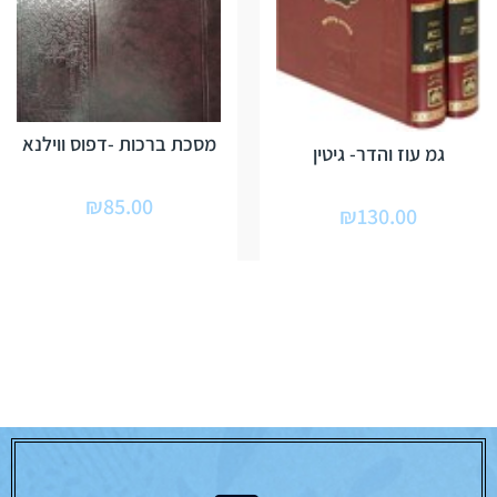
מסכת ברכות -דפוס ווילנא
גמ עוז והדר- גיטין
₪
85.00
₪
130.00