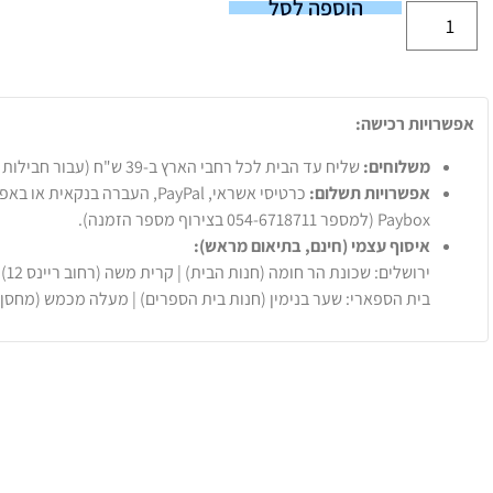
הוספה לסל
אפשרויות רכישה:
משלוחים:
שליח עד הבית לכל רחבי הארץ ב-39 ש"ח (עבור חבילות עד 20 ק"ג).
אפשרויות תשלום:
Paybox (למספר 054-6718711 בצירוף מספר הזמנה).
איסוף עצמי (חינם, בתיאום מראש):
ירושלים: שכונת הר חומה (חנות הבית) | קרית משה (רחוב ריינס 12)
בית הספארי: שער בנימין (חנות בית הספרים) | מעלה מכמש (מחסן