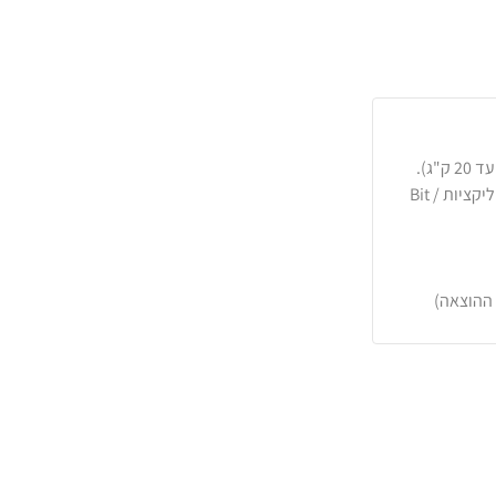
כרטיסי אשראי, PayPal, העברה בנקאית או באפליקציות Bit /
 ההוצאה)