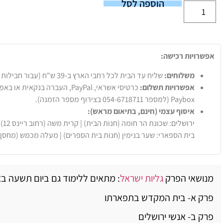
הוספה לסל
אפשרויות רכישה:
משלוחים:
שליח עד הבית לכל רחבי הארץ ב-39 ש"ח (עבור חבילות עד 20 ק"ג).
אפשרויות תשלום:
Paybox (למספר 054-6718711 בצירוף מספר הזמנה).
איסוף עצמי (חינם, בתיאום מראש):
ירושלים: שכונת הר חומה (חנות הבית) | קרית משה (רחוב ריינס 12)
בית הספארי: שער בנימין (חנות בית הספרים) | מעלה מכמש (מחסן
מנושאי הפרק
גליות ישראל
: מתאים ללימוד גם ביום תשעה בא
פרק א- בית המקדש בתפארתו
פרק ב- אנשי ירושלים