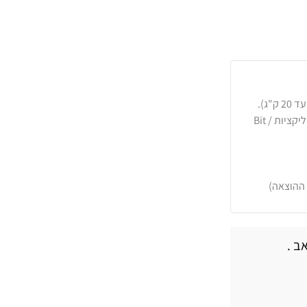
כרטיסי אשראי, PayPal, העברה בנקאית או באפליקציות Bit /
 ההוצאה)
ב .