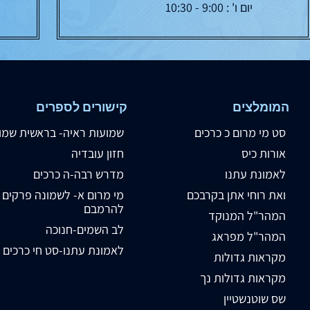
יום ו' : 9:00 - 10:30
המומלצים
קישורים לספרים
סט מי מרום כ כרכים
שמועות ראיה- בראשית שמו
אורות כיס
חזון עובדיה
לאמונת עתנו
מדרש רבה-ה כרכים
ואת רוחי אתן בקרבכם
מי מרום א- לשמונה פרקים
להרמבם
המהר"ל המנוקד
לב השמים-חנוכה
המהר"ל מפראג
לאמונת עתנו-סט חי כרכים
מקראות גדולות
מקראות גדולות נך
שס שוטנשטיין