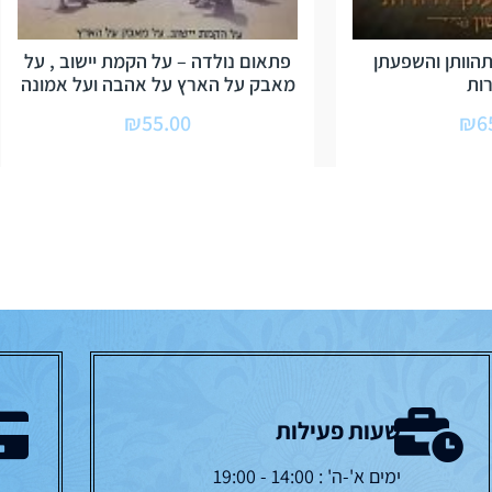
הוותן והשפעתן
פתאום נולדה – על הקמת יישוב , על
ות
מאבק על הארץ על אהבה ועל אמונה
₪
55.00
₪
6
שעות פעילות
ימים א'-ה' : 14:00 - 19:00