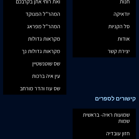
חנות
ואת רוחי אתן בקרבכם
יודאיקה
המהר"ל המנוקד
סל הקניות
המהר"ל מפראג
אודות
מקראות גדולות
יצירת קשר
מקראות גדולות נך
שס שוטנשטיין
עין איה ברכות
שס עוז והדר מורחב
קישורים לספרים
שמועות ראיה- בראשית
שמות
חזון עובדיה