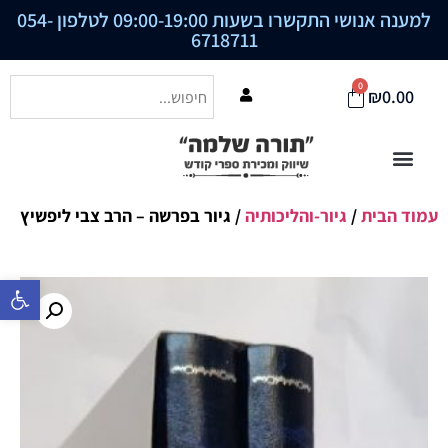
למענה אנושי התקשרו בשעות 09:00-19:00 לטלפון
054-
6718711
0
₪
0.00
עמוד הבית
/
גיור-והליכותיה
/ גיור בפרשה – הרב צבי ליפשיץ
פתח סרגל נ