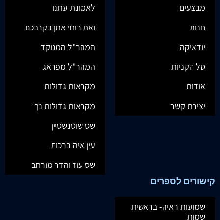
מבצעים
לאמונת עתנו
חנות
ואת רוחי אתן בקרבכם
יודאיקה
המהר"ל המנוקד
סל הקניות
המהר"ל מפראג
אודות
מקראות גדולות
יצירת קשר
מקראות גדולות נך
שס שוטנשטיין
עין איה ברכות
שס עוז והדר מורחב
קישורים לספרים
שמועות ראיה- בראשית
שמות