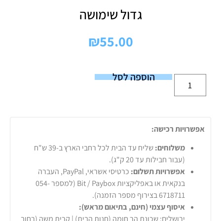
גדול שימושה
₪
55.00
הוספה לסל
אפשרויות רכישה:
משלוחים:
שליח עד הבית לכל רחבי הארץ ב-39 ש"ח
(עבור חבילות עד 20 ק"ג).
אפשרויות תשלום:
כרטיסי אשראי, PayPal, העברה
בנקאית או באפליקציות Bit / Paybox (למספר 054-
6718711 בצירוף מספר הזמנה).
איסוף עצמי (חינם, בתיאום מראש):
ירושלים: שכונת הר חומה (חנות הבית) | קרית משה (רחוב