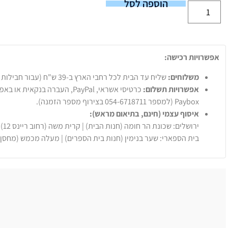
הוספה לסל
אפשרויות רכישה:
משלוחים:
שליח עד הבית לכל רחבי הארץ ב-39 ש"ח (עבור חבילות עד 20 ק"ג).
אפשרויות תשלום:
Paybox (למספר 054-6718711 בצירוף מספר הזמנה).
איסוף עצמי (חינם, בתיאום מראש):
ירושלים: שכונת הר חומה (חנות הבית) | קרית משה (רחוב ריינס 12)
בית הספארי: שער בנימין (חנות בית הספרים) | מעלה מכמש (מחסן