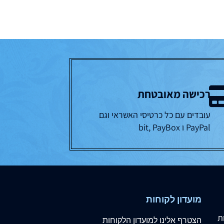
רכישה מאובטחת
עובדים עם כל כרטיסי האשראי וגם
PayPal ו bit, PayBox
מועדון לקוחות
ת
הצטרף
אלינו
למועדון הלקוחות