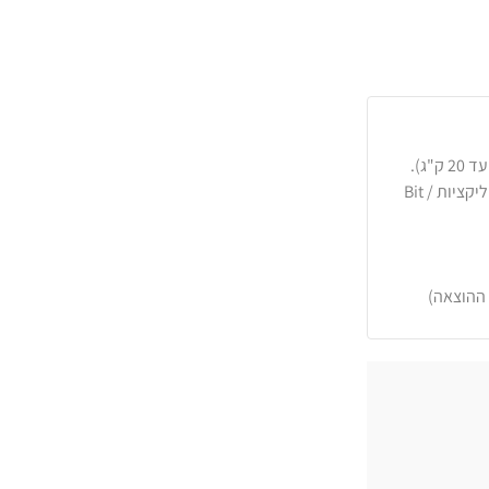
כרטיסי אשראי, PayPal, העברה בנקאית או באפליקציות Bit /
 ההוצאה)