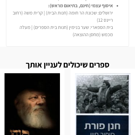
איסוף עצמי (חינם, בתיאום מראש):
ירושלים: שכונת הר חומה (חנות הבית) | קרית משה (רחוב
ריינס 12)
בית הספארי: שער בנימין (חנות בית הספרים) | מעלה
מכמש (מחסן ההוצאה)
ספרים שיכולים לעניין אותך