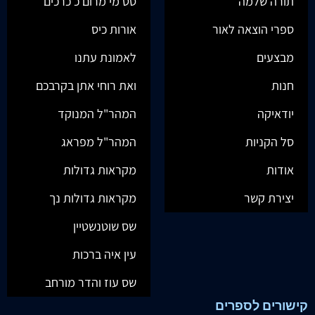
תורה שלמה
סט מי מרום כ כרכים
ספרי הוצאה לאור
אורות כיס
מבצעים
לאמונת עתנו
חנות
ואת רוחי אתן בקרבכם
יודאיקה
המהר"ל המנוקד
סל הקניות
המהר"ל מפראג
אודות
מקראות גדולות
יצירת קשר
מקראות גדולות נך
שס שוטנשטיין
עין איה ברכות
שס עוז והדר מורחב
קישורים לספרים