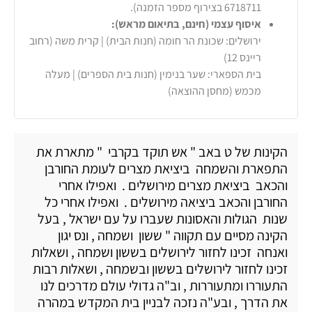
6718711 בצירוף מספר הזמנה).
איסוף עצמי (חינם, בתיאום מראש):
ירושלים: שכונת הר חומה (חנות הבית) | קרית משה (רחוב
ריינס 12)
בית הספארי: שער בנימין (חנות בית הספרים) | מעלה
מכמש (מחסן ההוצאה)
הקינות של ט באב " אש תוקד בקרבי " מתארת את
התפארת והשמחה ביציאת מצרים לעומת החורבן
והכאב ביציאת מצרים מירושלים . ואפילו אחרי
החורבן והכאב ביציאה מירושלים . ואפילו אחרי כל
שנות הגולות והאסונות שעברו על עם ישראל , בעל
הקינה מסיים עם תקווה " ששון ושמחה , ונס יגון
ואנחה זכינו לחזור לירושלים בששון ושמחה , ושאלות
זכינו לחזור לירושלים בששון ובשמחה , ושאלות רבות
התעוררו ומתעוררות , וב"ה גדולי עולם מדרכים לנו
את הדרך , ובע"ה נזכה לבניין בית המקדש במהרה