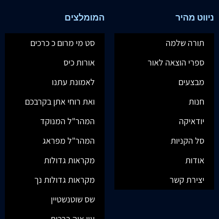
ניווט מהיר
המומלצים
תורה שלמה
סט מי מרום כ כרכים
ספרי הוצאה לאור
אורות כיס
מבצעים
לאמונת עתנו
חנות
ואת רוחי אתן בקרבכם
יודאיקה
המהר"ל המנוקד
סל הקניות
המהר"ל מפראג
אודות
מקראות גדולות
יצירת קשר
מקראות גדולות נך
שס שוטנשטיין
עין איה ברכות