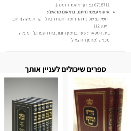
6718711 בצירוף מספר הזמנה).
איסוף עצמי (חינם, בתיאום מראש):
ירושלים: שכונת הר חומה (חנות הבית) | קרית משה (רחוב
ריינס 12)
בית הספארי: שער בנימין (חנות בית הספרים) | מעלה
מכמש (מחסן ההוצאה)
ספרים שיכולים לעניין אותך