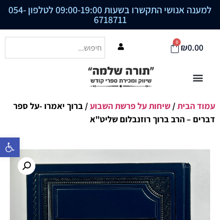
למענה אנושי התקשרו בשעות 09:00-19:00 לטלפון
054-
6718711
0
₪
0.00
עמוד הבית
/
שיחות על פרשת השבוע
/ ברוך יאמרו -על ספר
דברים – הרב ברוך רוזנבלום שליט"א
פתח סרגל נ