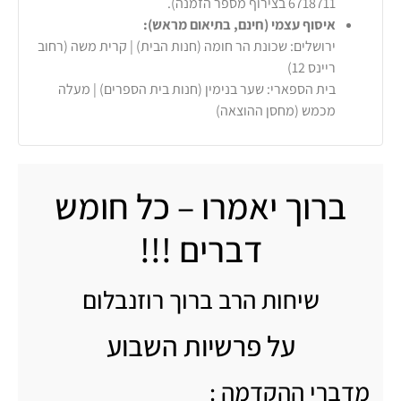
6718711 בצירוף מספר הזמנה).
איסוף עצמי (חינם, בתיאום מראש):
ירושלים: שכונת הר חומה (חנות הבית) | קרית משה (רחוב
ריינס 12)
בית הספארי: שער בנימין (חנות בית הספרים) | מעלה
מכמש (מחסן ההוצאה)
ברוך יאמרו – כל חומש
דברים !!!
שיחות הרב ברוך רוזנבלום
על פרשיות השבוע
מדברי ההקדמה :