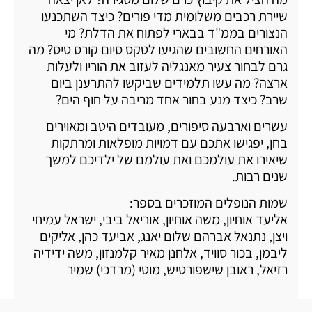
שיירת רכבים משלומית מדי פורים? כיצד השתכנעו
הנצורים בממ"ד בבארי לפתוח את הדלת? מי
האורחים החשובים שהגיעו לטקס סיום קורס טיס? מה
גרם לבחור צעיר מאנגליה לעזוב את הוריו ולעלות
ארצה? מה עשו תלמידים שביקשו להתרענן ביום
שרב? כיצד מנע בחור אחד מריבה על חוף הים?
עשרים וארבעה סיפורים, מעובדים היטב ומאוירים
בחן, יפגישו אתכם עם דמויות מופלאות ומרתקות
שיאירו את עולמכם ואת עולמם של ילדיכם למשך
שנים רבות.
שמות הנופלים המוזכרים בספר:
אליעד אוחיון, משה אוחיון, אוריאל ביבי, ישראל עמיחי
ויצן, נתנאל אברהם שלום יאנג, אביעד כהן, אליקים
ליבמן, בכור סוויד, אלחנן מאיר קלמנזון, משה ידידיה
רזיאל, ראובן שישפורטיש, מוטי (מרדכי) שמיר