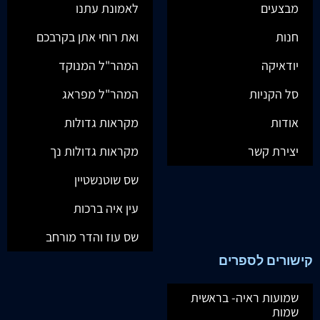
מבצעים
לאמונת עתנו
חנות
ואת רוחי אתן בקרבכם
יודאיקה
המהר"ל המנוקד
סל הקניות
המהר"ל מפראג
אודות
מקראות גדולות
יצירת קשר
מקראות גדולות נך
שס שוטנשטיין
עין איה ברכות
שס עוז והדר מורחב
קישורים לספרים
שמועות ראיה- בראשית
שמות