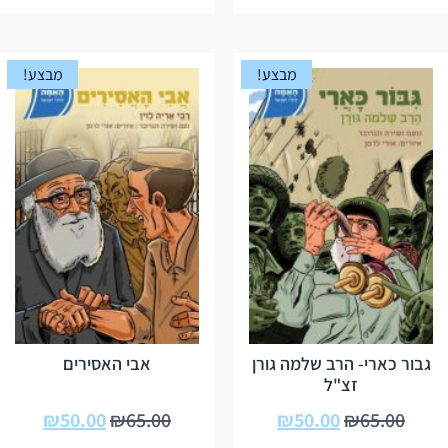
מבצע!
מבצע!
גבור כארי- הרב שלמה גורן
אבי האסירים
זצ"ל
₪
50.00
₪
65.00
₪
50.00
₪
65.00