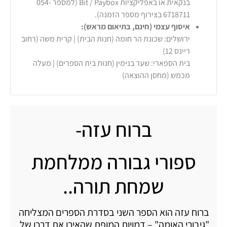
בנקאית או באפליקציות Bit / Paybox (למספר 054-
6718711 בצירוף מספר הזמנה).
איסוף עצמי (חינם, בתיאום מראש):
ירושלים: שכונת הר חומה (חנות הבית) | קרית משה (רחוב
ריינס 12)
בית הספארי: שער בנימין (חנות בית הספרים) | מעלה
מכמש (מחסן ההוצאה)
ברוח עזה-
ספורי גבורה ממלחמת
שמחת תורה..
ברוח עזה הוא הספר השני בסדרת הספרים המצליחה
"גיבורי האומה" – דמויות המופת שהאירו את דרכו של