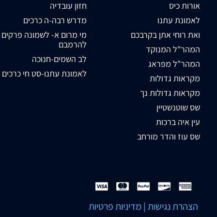
אורות כיס
חזון עובדיה
לאמונת עתנו
מדרש רבה-ה כרכים
ואת רוחי אתן בקרבכם
מי מרום א- לשמונה פרקים
להרמבם
המהר"ל המנוקד
לב השמים-חנוכה
המהר"ל מפראג
לאמונת עתנו-סט חי כרכים
מקראות גדולות
מקראות גדולות נך
שס שוטנשטיין
עין איה ברכות
שס עוז והדר מורחב
הצהרת נגישות
|
מדיניות פרטיות