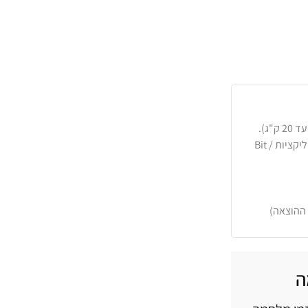
כרטיסי אשראי, PayPal, העברה בנקאית או באפליקציות Bit /
 ההוצאה)
ה