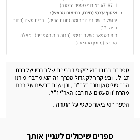
6718711 בצירוף מספר הזמנה).
איסוף עצמי (חינם, בתיאום מראש):
ירושלים: שכונת הר חומה (חנות הבית) | קרית משה (רחוב
ריינס 12)
בית הספארי: שער בנימין (חנות בית הספרים) | מעלה
מכמש (מחסן ההוצאה)
ספר זה ברובו הוא ליקוט דבריהם של חבריו של רבנו
זצ"ל , ובעיקר חלק גדול מכרך זה הוא מדברי מורנו
הרב סולימאן וחנה זלה"ה , וכן ישנם דרשים של רבנו
מהרח"ו ומעטים שח רבנו האר"י ז"ל.
הספר הוא ביאור פשטי על התורה .
ספרים שיכולים לעניין אותך