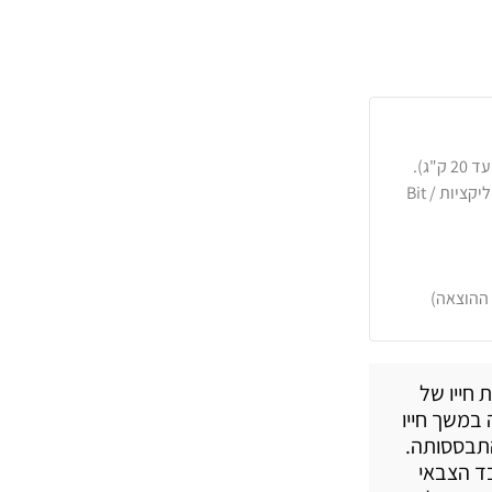
כרטיסי אשראי, PayPal, העברה בנקאית או באפליקציות Bit /
 ההוצאה)
 חייו של
 במשך חייו
התבססותה.
בד הצבאי