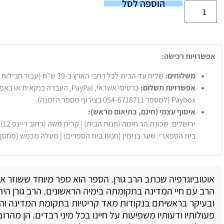
הוספה לסל
אפשרויות רכישה:
משלוחים:
שליח עד הבית לכל רחבי הארץ ב-39 ש"ח (עבור חבילות עד 20 ק"ג).
אפשרויות תשלום:
Paybox (למספר 054-6718711 בצירוף מספר הזמנה).
איסוף עצמי (חינם, בתיאום מראש):
ירושלים: שכונת הר חומה (חנות הבית) | קרית משה (רחוב ריינס 12)
בית הספארי: שער בנימין (חנות בית הספרים) | מעלה מכמש (מחסן
אוטוביוגרפיה שכתב הרב גורן. הספר הוא ספר מיוחד ששוזר את
הרב עם חיי המדינה בתקומתה בימיה הראשונים. הרב גורן היה
ובעיקר בראשיתם בנקודות מאד קריטיות בתקומת המדינה ו
פעולותיו ודעותיו משפיעות על חיינו בכל מיני רבדים. הן מהרו