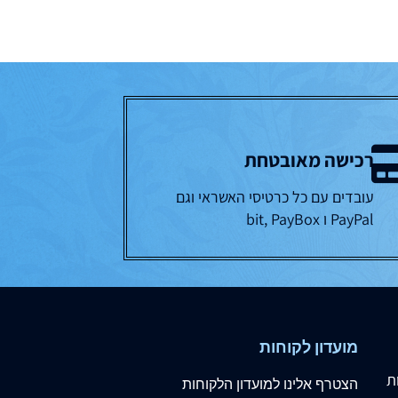
רכישה מאובטחת
עובדים עם כל כרטיסי האשראי וגם
PayPal ו bit, PayBox
מועדון לקוחות
ת
הצטרף
אלינו
למועדון הלקוחות