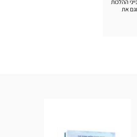
יני ההלכות
וגם את