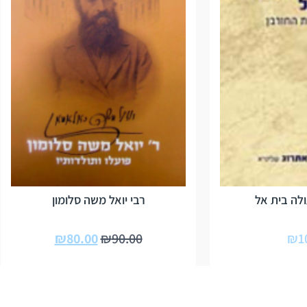
לה בית אל
רבי יואל משה סלומון
₪
80.00
₪
90.00
₪
1