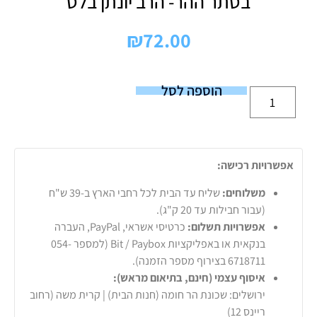
בסתר ההר- הרב יונתן בלס
₪
72.00
הוספה לסל
אפשרויות רכישה:
משלוחים:
שליח עד הבית לכל רחבי הארץ ב-39 ש"ח
(עבור חבילות עד 20 ק"ג).
אפשרויות תשלום:
כרטיסי אשראי, PayPal, העברה
בנקאית או באפליקציות Bit / Paybox (למספר 054-
6718711 בצירוף מספר הזמנה).
איסוף עצמי (חינם, בתיאום מראש):
ירושלים: שכונת הר חומה (חנות הבית) | קרית משה (רחוב
ריינס 12)