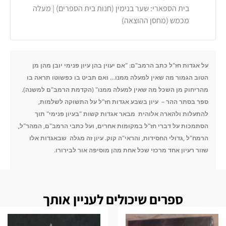
בית הספארי: שער בנימין (חנות בית הספרים) | מעלה
מכמש (מחסן ההוצאה)
על אגדות חז"ל כתב הרמב"ם: "אם יעוין בהן עיון פנימי יובן מהן מן
הטוב הגמור מה שאין למעלה ממנו… ואם תביט בו כפשוטו תראה בו
מהריחוק מן השכל מה שאין למעלה ממנו" (הקדמת הרמב"ם למשנה).
ספר בסתר ההר – עיון בשבע אגדות חז"ל על התשוקה לשלמות,
להתעלות ולהארה אלוהית מבאר אגדות קשות "בעיון פנימי" תוך
הסתמכות על דברי חז"ל במקומות אחרים, ועל כתבי הרמב"ם, המהר"ל,
הרמח"ל ,גדולי החסידות, והראי"ה קוק. עיון זה מגלה שבאגדות אלו
שזור רעיון אחד מרכזי שכל אחת מהן מוסיפה אור לבירורו.
ספרים שיכולים לעניין אותך