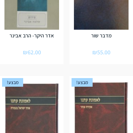
מדבר שור
אדר היקר- הרב אבינר
₪
62.00
₪
55.00
מבצע!
מבצע!