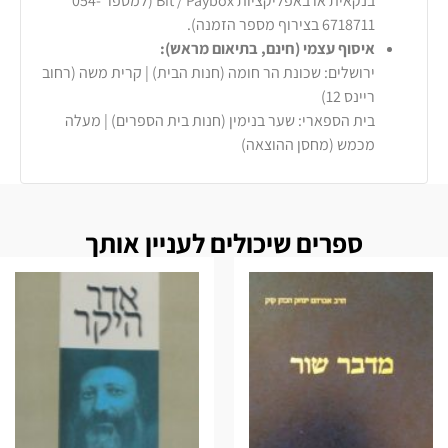
בנקאית או באפליקציות Bit / Paybox (למספר 054-
6718711 בצירוף מספר הזמנה).
איסוף עצמי (חינם, בתיאום מראש):
ירושלים: שכונת הר חומה (חנות הבית) | קרית משה (רחוב
ריינס 12)
בית הספארי: שער בנימין (חנות בית הספרים) | מעלה
מכמש (מחסן ההוצאה)
ספרים שיכולים לעניין אותך