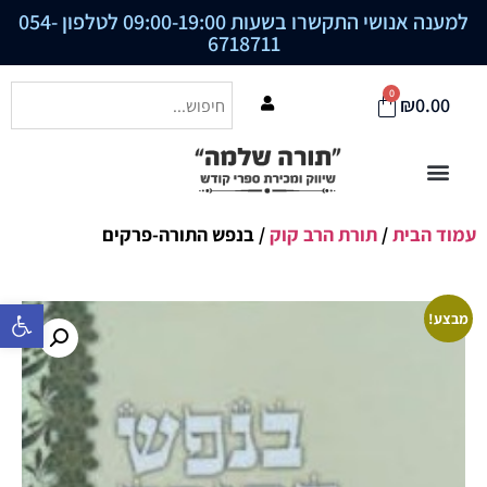
למענה אנושי התקשרו בשעות 09:00-19:00 לטלפון
054-
6718711
0
₪
0.00
עמוד הבית
/
תורת הרב קוק
/ בנפש התורה-פרקים
פתח סרגל נ
מבצע!