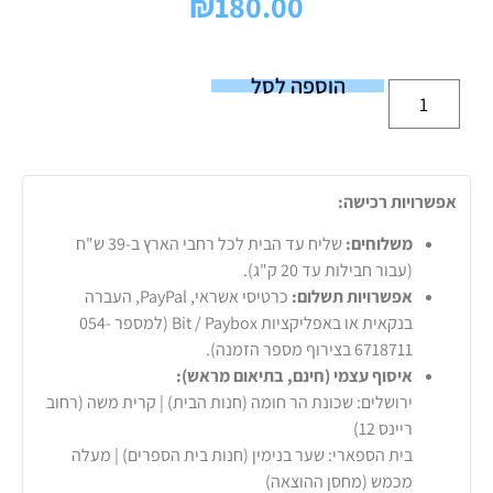
₪
180.00
הוספה לסל
אפשרויות רכישה:
משלוחים:
שליח עד הבית לכל רחבי הארץ ב-39 ש"ח
(עבור חבילות עד 20 ק"ג).
אפשרויות תשלום:
כרטיסי אשראי, PayPal, העברה
בנקאית או באפליקציות Bit / Paybox (למספר 054-
6718711 בצירוף מספר הזמנה).
איסוף עצמי (חינם, בתיאום מראש):
ירושלים: שכונת הר חומה (חנות הבית) | קרית משה (רחוב
ריינס 12)
בית הספארי: שער בנימין (חנות בית הספרים) | מעלה
מכמש (מחסן ההוצאה)