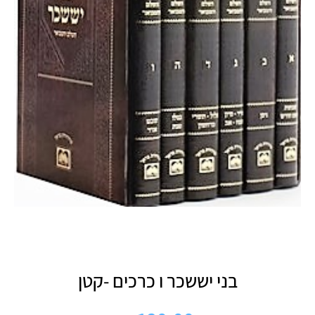
בני יששכר ו כרכים -קטן