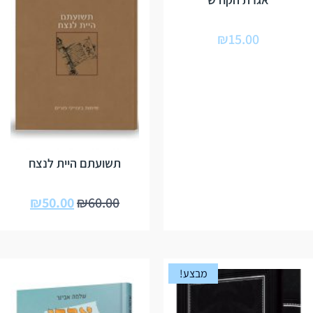
₪
15.00
תשועתם היית לנצח
₪
50.00
₪
60.00
מבצע!