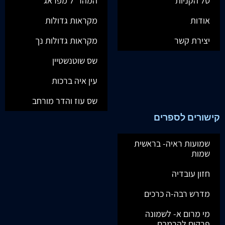
סל הקניות
המהר"ל מפראג
אודות
מקראות גדולות
יצירת קשר
מקראות גדולות נך
שס שוטנשטיין
עין איה ברכות
שס עוז והדר מורחב
קישורים לספרים
שמועות ראיה- בראשית
שמות
חזון עובדיה
מדרש רבה-ה כרכים
מי מרום א- לשמונה
פרקים להרמבם