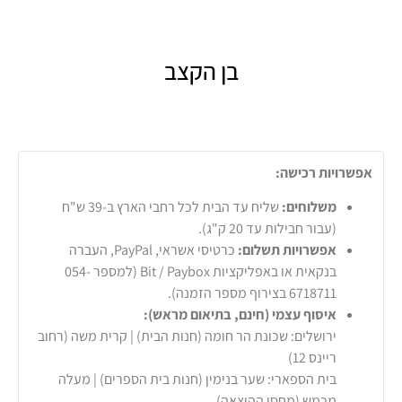
בן הקצב
אפשרויות רכישה:
משלוחים:
שליח עד הבית לכל רחבי הארץ ב-39 ש"ח
(עבור חבילות עד 20 ק"ג).
אפשרויות תשלום:
כרטיסי אשראי, PayPal, העברה
בנקאית או באפליקציות Bit / Paybox (למספר 054-
6718711 בצירוף מספר הזמנה).
איסוף עצמי (חינם, בתיאום מראש):
ירושלים: שכונת הר חומה (חנות הבית) | קרית משה (רחוב
ריינס 12)
בית הספארי: שער בנימין (חנות בית הספרים) | מעלה
מכמש (מחסן ההוצאה)