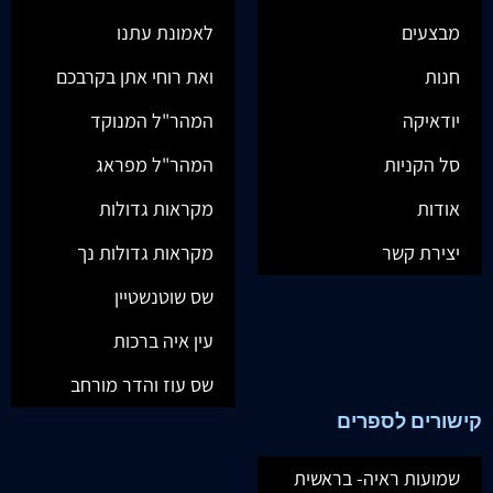
מבצעים
לאמונת עתנו
חנות
ואת רוחי אתן בקרבכם
יודאיקה
המהר"ל המנוקד
סל הקניות
המהר"ל מפראג
אודות
מקראות גדולות
יצירת קשר
מקראות גדולות נך
שס שוטנשטיין
עין איה ברכות
שס עוז והדר מורחב
קישורים לספרים
שמועות ראיה- בראשית