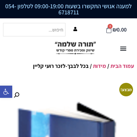
למענה אנושי התקשרו בשעות 09:00-19:00 לטלפון
054-
6718711
0
₪
0.00
עמוד הבית
/
מידות
/ בכל לבבך-לזכר רועי קליין
פתח סרגל נ
מבצע!