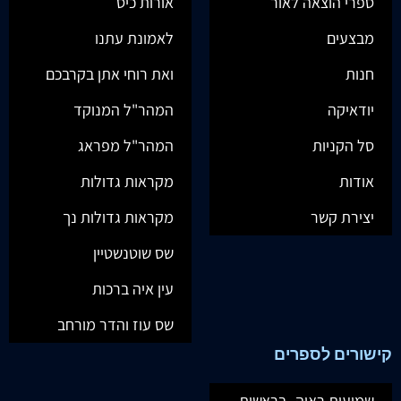
ספרי הוצאה לאור
אורות כיס
מבצעים
לאמונת עתנו
חנות
ואת רוחי אתן בקרבכם
יודאיקה
המהר"ל המנוקד
סל הקניות
המהר"ל מפראג
אודות
מקראות גדולות
יצירת קשר
מקראות גדולות נך
שס שוטנשטיין
עין איה ברכות
שס עוז והדר מורחב
קישורים לספרים
שמועות ראיה- בראשית