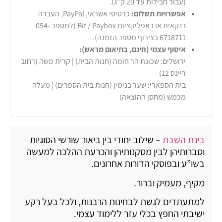
(עבור חבילות עד 20 ק"ג).
אפשרויות תשלום:
כרטיסי אשראי, PayPal, העברה
בנקאית או באפליקציות Bit / Paybox (למספר 054-
6718711 בצירוף מספר הזמנה).
איסוף עצמי (חינם, בתיאום מראש):
ירושלים: שכונת הר חומה (חנות הבית) | קרית משה (רחוב
ריינס 12)
בית הספארי: שער בנימין (חנות בית הספרים) | מעלה
מכמש (מחסן ההוצאה)
בינת השבת
– שילוב יחודי בין ביאור שורשי הסוגיות
וסברותיהן לבין מסקנותיהן והכרעת ההלכה למעשה
בשו”ע ובפוסקי הדורות אחרונים.
מקיף, מעמיק וברור.
למתעתדים לגשת לבחינות הרבנות, ולכל בעל רקע
ישיבתי החפץ בכלי עזר ללימוד עצמי.