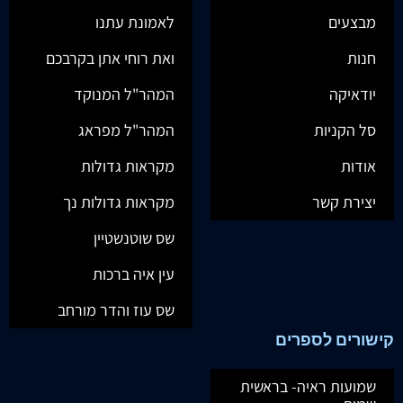
מבצעים
לאמונת עתנו
חנות
ואת רוחי אתן בקרבכם
יודאיקה
המהר"ל המנוקד
סל הקניות
המהר"ל מפראג
אודות
מקראות גדולות
יצירת קשר
מקראות גדולות נך
שס שוטנשטיין
עין איה ברכות
שס עוז והדר מורחב
קישורים לספרים
שמועות ראיה- בראשית