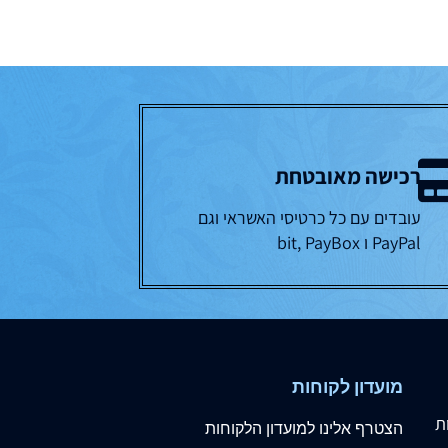
רכישה מאובטחת
עובדים עם כל כרטיסי האשראי וגם
PayPal ו bit, PayBox
מועדון לקוחות
ת
הצטרף
אלינו
למועדון הלקוחות