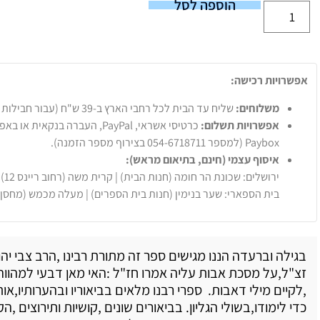
הוספה לסל
אפשרויות רכישה:
משלוחים:
שליח עד הבית לכל רחבי הארץ ב-39 ש"ח (עבור חבילות עד 20 ק"ג).
אפשרויות תשלום:
Paybox (למספר 054-6718711 בצירוף מספר הזמנה).
איסוף עצמי (חינם, בתיאום מראש):
ירושלים: שכונת הר חומה (חנות הבית) | קרית משה (רחוב ריינס 12)
בית הספארי: שער בנימין (חנות בית הספרים) | מעלה מכמש (מחסן
בגילה וברעדה הננו מגישים ספר זה מתורת רבינו ,הרב צבי יה
זצ"ל,על מסכת אבות עליה אמרו חז"ל :האי מאן דבעי למהווה
,לקיים מילי דאבות. ספרי רבנו מלאים בביאוריו ובהערותיו,א
כדי לימודו,בשולי הגליון. בביאורים שונים ,קושיות ותירוצים ,ה