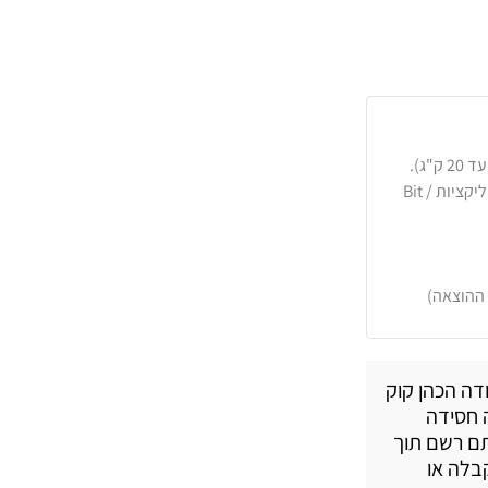
כרטיסי אשראי, PayPal, העברה בנקאית או באפליקציות Bit /
 ההוצאה)
ודה הכהן קוק
 חסידה
ותם רשם תוך
קבלה או