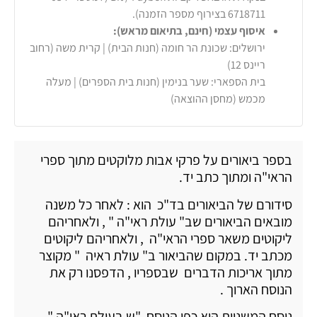
6718711 בצירוף מספר הזמנה).
איסוף עצמי (חינם, בתיאום מראש):
ירושלים: שכונת הר חומה (חנות הבית) | קרית משה (רחוב
ריינס 12)
בית הספארי: שער בנימין (חנות בית הספרים) | מעלה
מכמש (מחסן ההוצאה)
בספר ביאורים על פרקי אבות מלוקטים מתוך ספרי
הראי"ה ומתוך כתב יד.
סידורם של הביאורים בד"כ הוא : לאחר כל משנה
מובאים הביאורים שב" עולת ראי"ה " , ולאחריהם
ליקוטים משאר ספרי הראי"ה , ולאחריהם ליקוטים
מכתב יד. במקום שהביאור ב" עולת ראיה " מקוצר
מתוך אריכות הדברים שבספריו , הדפסנו רק את
הנוסח הארוך .
נוסח המשניות הוא כפי הנוסח "ש בעולת ראי"ה " .