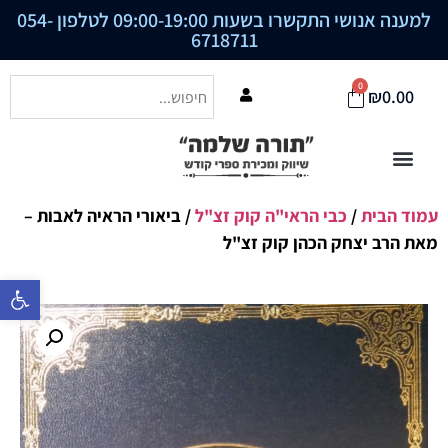
למענה אנושי התקשרו בשעות 09:00-19:00 לטלפון
054-
6718711
0
₪
0.00
עמוד הבית
/
כבי הראי"ה קוק זצ"ל
/ ביאורי הראיה לאבות –
מאת הרב יצחק הכהן קוק זצ"ל
פתח סרגל נ