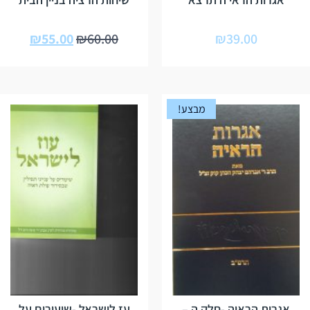
₪
55.00
₪
60.00
₪
39.00
מבצע!
אגרות הראיה -חלק ה –
עז לישראל -שיעורים על