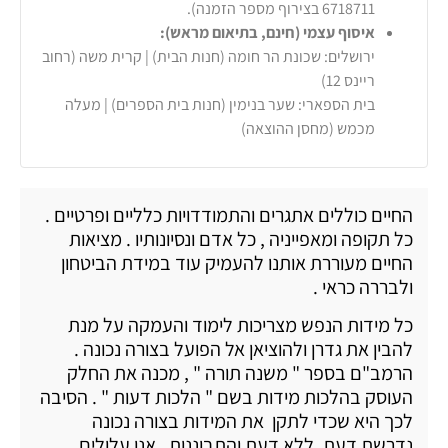
6718711 בצירוף מספר הזמנה).
איסוף עצמי (חינם, בתיאום מראש):
ירושלים: שכונת הר חומה (חנות הבית) | קרית משה (רחוב
ריינס 12)
בית הספארי: שער בנימין (חנות בית הספרים) | מעלה
מכמש (מחסן ההוצאה)
החיים כוללים אתגרים והתמודדויות כלליים ופרטיים .
כל תקופה ומאפייניה , כל אדם ונסיונותיו . מציאות
החיים מעוררת אותנו להעמיק עוד במידת הביטחון
ולבררה כראי .
כל מידות הנפש מצריכות לימוד והעמקה על מנת
להבין את גדרן ולהוציאן אל הפועל בצורה נכונה .
הרמב"ם בספר " משנה תורה " , מכנה את החלק
העוסק בהלכות מידות בשם " הלכות דעות " . הסיבה
לכך היא שכדי לתקן את המידות בצורה נכונה
נדרשת דעת. ללא דעת והתבוננות , אנו עלולים