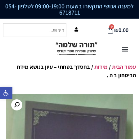
למענה אנושי התקשרו בשעות 09:00-19:00 לטלפון
054-
6718711
0
₪
0.00
עמוד הבית
/
מידות
/ בחסדך בטחתי – עיון בנושא מידת
הביטחון ב ה .
פתח סרגל נ