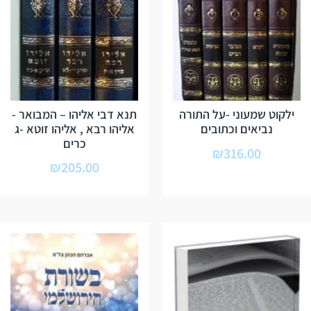
ילקוט שמעוני -על התורה
תנא דבי אליהו – המבואר -
נביאים וכתובים
אליהו רבא , אליהו זוטא -ג
כרים
₪
316.00
₪
205.00