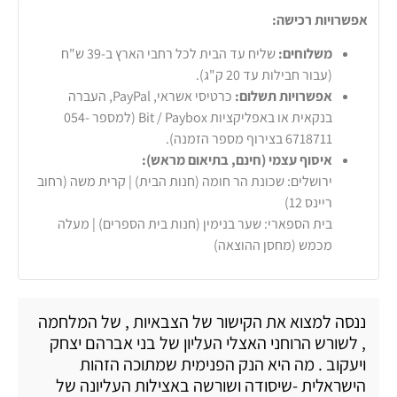
אפשרויות רכישה:
משלוחים:
שליח עד הבית לכל רחבי הארץ ב-39 ש"ח
(עבור חבילות עד 20 ק"ג).
אפשרויות תשלום:
כרטיסי אשראי, PayPal, העברה
בנקאית או באפליקציות Bit / Paybox (למספר 054-
6718711 בצירוף מספר הזמנה).
איסוף עצמי (חינם, בתיאום מראש):
ירושלים: שכונת הר חומה (חנות הבית) | קרית משה (רחוב
ריינס 12)
בית הספארי: שער בנימין (חנות בית הספרים) | מעלה
מכמש (מחסן ההוצאה)
ננסה למצוא את הקישור של הצבאיות , של המלחמה
, לשורש הרוחני האצלי העליון של בני אברהם יצחק
ויעקוב . מה היא הנק הפנימית שמתוכה הזהות
הישראלית -שיסודה ושורשה באצילות העליונה של