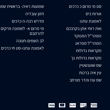
סט מי מרום כ כרכים
שמועות ראיה- בראשית שמו
אורות כיס
חזון עובדיה
לאמונת עתנו
מדרש רבה-ה כרכים
ואת רוחי אתן בקרבכם
מי מרום א- לשמונה פרקים
להרמבם
המהר"ל המנוקד
לב השמים-חנוכה
המהר"ל מפראג
לאמונת עתנו-סט חי כרכים
מקראות גדולות
מקראות גדולות נך
שס שוטנשטיין
עין איה ברכות
שס עוז והדר מורחב