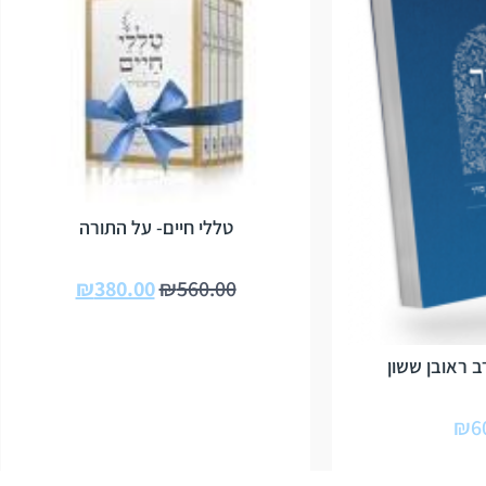
טללי חיים- על התורה
₪
380.00
₪
560.00
 ראובן ששון
₪
6