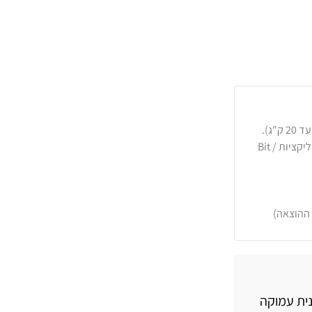
כרטיסי אשראי, PayPal, העברה בנקאית או באפליקציות Bit /
 ההוצאה)
נית עמוקה