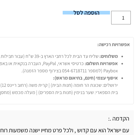
הוספה לסל
אפשרויות רכישה:
משלוחים:
שליח עד הבית לכל רחבי הארץ ב-39 ש"ח (עבור חבילות עד 20 ק"ג).
אפשרויות תשלום:
Paybox (למספר 054-6718711 בצירוף מספר הזמנה).
איסוף עצמי (חינם, בתיאום מראש):
ירושלים: שכונת הר חומה (חנות הבית) | קרית משה (רחוב ריינס 12)
בית הספארי: שער בנימין (חנות בית הספרים) | מעלה מכמש (מחסן
הקדמה .:
עם ישראל הוא עם קדוש , ולכל פרט מחייו ישנה משמעות רוח