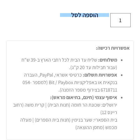
הוספה לסל
אפשרויות רכישה:
משלוחים:
שליח עד הבית לכל רחבי הארץ ב-39 ש"ח
(עבור חבילות עד 20 ק"ג).
אפשרויות תשלום:
כרטיסי אשראי, PayPal, העברה
בנקאית או באפליקציות Bit / Paybox (למספר 054-
6718711 בצירוף מספר הזמנה).
איסוף עצמי (חינם, בתיאום מראש):
ירושלים: שכונת הר חומה (חנות הבית) | קרית משה (רחוב
ריינס 12)
בית הספארי: שער בנימין (חנות בית הספרים) | מעלה
מכמש (מחסן ההוצאה)