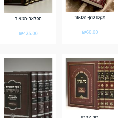
תקפו כהן- המאור
הפלאה-המאור
₪
60.00
₪
425.00
בית אהרון