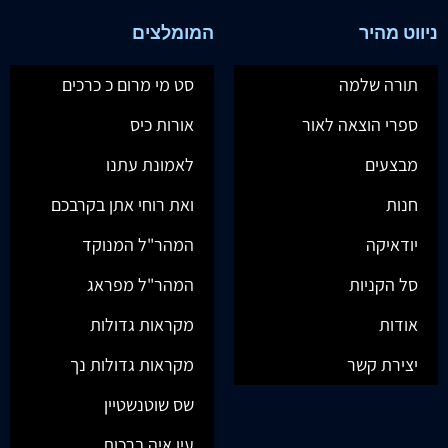
ניווט מהיר
המומלצים
תורה שלמה
סט מי מרום כ כרכים
ספרי הוצאה לאור
אורות כיס
מבצעים
לאמונת עתנו
חנות
ואת רוחי אתן בקרבכם
יודאיקה
המהר"ל המנוקד
סל הקניות
המהר"ל מפראג
אודות
מקראות גדולות
יצירת קשר
מקראות גדולות נך
שס שוטנשטיין
עין איה ברכות