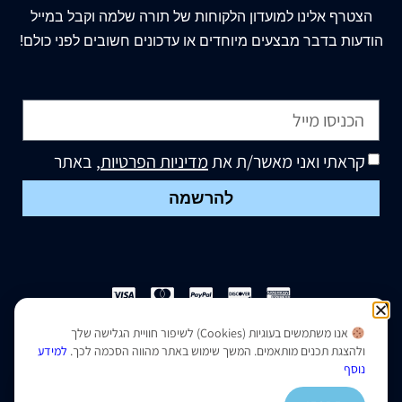
הצטרף
אלינו
למועדון הלקוחות של תורה שלמה וקבל במייל
הודעות בדבר מבצעים מיוחדים או עדכונים חשובים לפני כולם!
קראתי ואני מאשר/ת את
מדיניות הפרטיות
, באתר
להרשמה
אנו משתמשים בעוגיות (Cookies) לשיפור חוויית הגלישה שלך
הצהרת נגישות
|
מדיניות פרטיות
ולהצגת תכנים מותאמים. המשך שימוש באתר מהווה הסכמה לכך.
למידע
נוסף
נבנה ועוצב על ידי –
סמארט סייטס