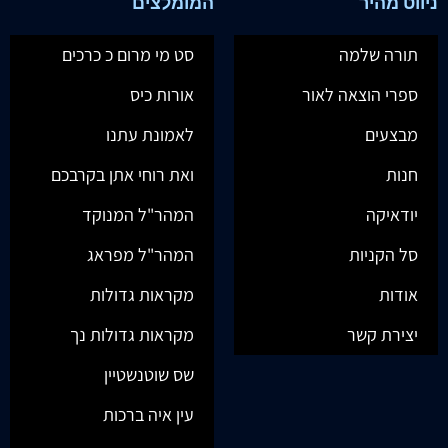
ניווט מהיר
המומלצים
תורה שלמה
סט מי מרום כ כרכים
ספרי הוצאה לאור
אורות כיס
מבצעים
לאמונת עתנו
חנות
ואת רוחי אתן בקרבכם
יודאיקה
המהר"ל המנוקד
סל הקניות
המהר"ל מפראג
אודות
מקראות גדולות
יצירת קשר
מקראות גדולות נך
שס שוטנשטיין
עין איה ברכות