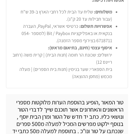
אפשרויות רכישה:
משלוחים:
שליח עד הבית לכל רחבי הארץ ב-39 ש"ח
(עבור חבילות עד 20 ק"ג).
אפשרויות תשלום:
כרטיסי אשראי, PayPal, העברה
בנקאית או באפליקציות Bit / Paybox (למספר 054-
6718711 בצירוף מספר הזמנה).
איסוף עצמי (חינם, בתיאום מראש):
ירושלים: שכונת הר חומה (חנות הבית) | קרית משה (רחוב
ריינס 12)
בית הספארי: שער בנימין (חנות בית הספרים) | מעלה
מכמש (מחסן ההוצאה)
טור המאור ,הופיע בהוספת הערות מלוקטות מספרי
הראשונים והאחרונים אשר תוכנם שייך לדברי הטור
ונושאי כליו. כתב יד חדש של הטור ומרן הבית יוסף ,
בנוסף ילקוט מפרשים המכיל למעלה מ500 ספרים
שנכתבו על טור ונו"כ . בתוספת למעלה מ50 כתבי יד