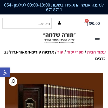
למענה אנושי התקשרו בשעות 09:00-19:00 לטלפון
054-
6718711
0
₪
0.00
עמוד הבית
/
ספרי יסוד
/
טור
/ ארבעה טורים-המאור-גדול 23
כרכים
פתח סרגל נ