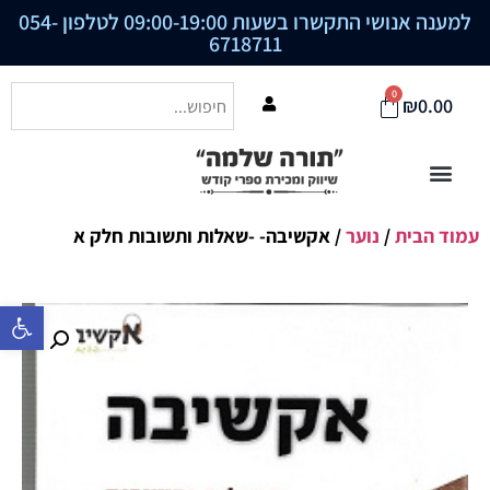
למענה אנושי התקשרו בשעות 09:00-19:00 לטלפון
054-
6718711
0
₪
0.00
עמוד הבית
/
נוער
/ אקשיבה- -שאלות ותשובות חלק א
פתח סרגל נ