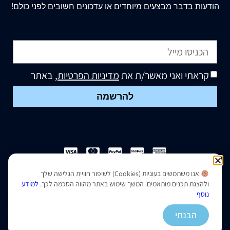
הודעות בדבר מבצעים מיוחדים או עדכונים חשובים לפני כולם!
קראתי ואני מאשר/ת את
מדיניות הפרטיות
, באתר
להרשמה
אנו משתמשים בעוגיות (Cookies) לשיפור חוויית הגלישה שלך
הצהרת נגישות
|
מדיניות פרטיות
ולהצגת תכנים מותאמים. המשך שימוש באתר מהווה הסכמה לכך.
למידע
נוסף
נבנה ועוצב על ידי –
סמארט סייטס
הבנתי