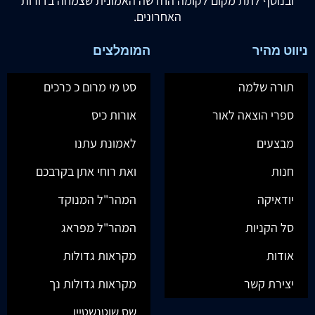
ובנוסף לתת מקום לקומה החדשה האמונית שצמחה בדורות
האחרונים.
ניווט מהיר
המומלצים
תורה שלמה
סט מי מרום כ כרכים
ספרי הוצאה לאור
אורות כיס
מבצעים
לאמונת עתנו
חנות
ואת רוחי אתן בקרבכם
יודאיקה
המהר"ל המנוקד
סל הקניות
המהר"ל מפראג
אודות
מקראות גדולות
יצירת קשר
מקראות גדולות נך
שס שוטנשטיין