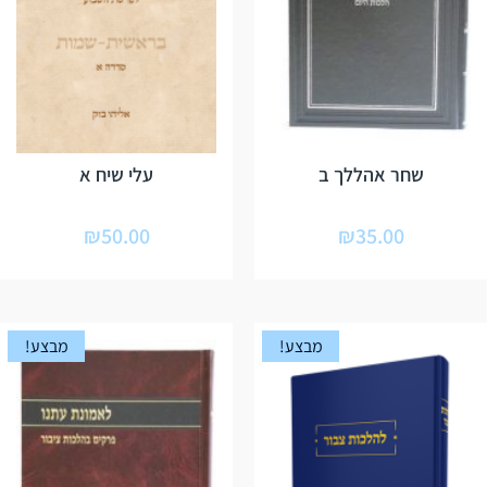
שחר אהללך ב
עלי שיח א
₪
50.00
₪
35.00
מבצע!
מבצע!