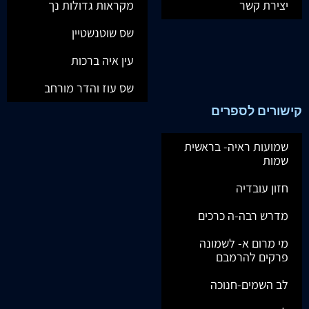
יצירת קשר
מקראות גדולות נך
שס שוטנשטיין
עין איה ברכות
שס עוז והדר מורחב
קישורים לספרים
שמועות ראיה- בראשית
שמות
חזון עובדיה
מדרש רבה-ה כרכים
מי מרום א- לשמונה
פרקים להרמבם
לב השמים-חנוכה