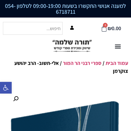
למענה אנושי התקשרו בשעות 09:00-19:00 לטלפון
054-
6718711
0
₪
0.00
עמוד הבית
/
ספרי רבני הר המור
/ אלי-תשוב- הרב יהושע
צוקרמן
פתח סרגל נ